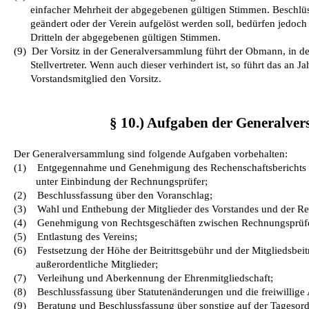
einfacher Mehrheit der abgegebenen gültigen Stimmen. Beschlüss
geändert oder der Verein aufgelöst werden soll, bedürfen jedoch
Dritteln der abgegebenen gültigen Stimmen.
(9)
Der Vorsitz in der Generalversammlung führt der Obmann, in d
Stellvertreter. Wenn auch dieser verhindert ist, so führt das an J
Vorstandsmitglied den Vorsitz.
§ 10.) Aufgaben der Generalv
Der Generalversammlung sind folgende Aufgaben vorbehalten:
(1)
Entgegennahme und Genehmigung des Rechenschaftsberichts 
unter Einbindung der Rechnungsprüfer;
(2)
Beschlussfassung über den Voranschlag;
(3)
Wahl und Enthebung der Mitglieder des Vorstandes und der R
(4)
Genehmigung von Rechtsgeschäften zwischen Rechnungsprüfe
(5)
Entlastung des Vereins;
(6)
Festsetzung der Höhe der Beitrittsgebühr und der Mitgliedsbeit
außerordentliche Mitglieder;
(7)
Verleihung und Aberkennung der Ehrenmitgliedschaft;
(8)
Beschlussfassung über Statutenänderungen und die freiwillige 
(9)
Beratung und Beschlussfassung über sonstige auf der Tagesor