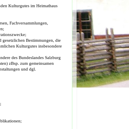
nden Kulturgutes im Heimathaus
ursen, Fachversammlungen,
en;
rationszwecke;
 gesetzlichen Bestimmungen, die
tümlichen Kulturgutes insbesondere
ondere des Bundeslandes Salzburg
rnten) zBsp. zum gemeinsamen
staltungen und dgl.
;
blikationen;