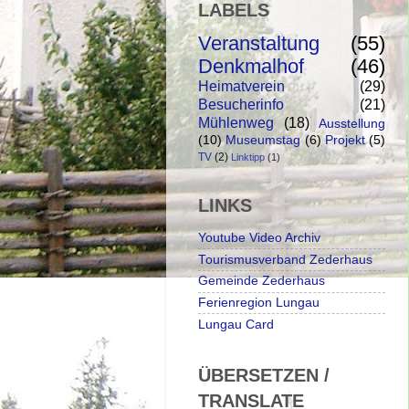
LABELS
Veranstaltung
(55)
Denkmalhof
(46)
Heimatverein
(29)
Besucherinfo
(21)
Mühlenweg
(18)
Ausstellung
(10)
Museumstag
(6)
Projekt
(5)
TV
(2)
Linktipp
(1)
LINKS
Youtube Video Archiv
Tourismusverband Zederhaus
Gemeinde Zederhaus
Ferienregion Lungau
Lungau Card
ÜBERSETZEN /
TRANSLATE