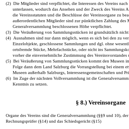
(2)
Die Mitglieder sind verpflichtet, die Interessen des Vereins nach
unterlassen, wodurch das Ansehen und der Zweck des Vereins A
die Vereinsstatuten und die Beschlüsse der Vereinsorgane zu bea
außerordentlichen Mitglieder sind zur pünktlichen Zahlung des M
Generalversammlung beschlossenen Höhe verpflichtet.
(3)
Die Veräußerung von Sammlungsstücken ist grundsätzlich nicht g
(4)
Ausnahmen sind nur dann möglich, wenn es sich bei den zu v
Einzelobjekte, geschlossene Sammlungen und dgl. ohne wesentl
ortsfremde Stücke, Mehrfachstücke, oder nicht ins Sammlungsk
vorher die einvernehmliche Zustimmung des Vereinsvorstandes u
(5)
Bei Veräußerung von Sammlungsstücken kommt den Museen im 
Folge dann dem Land Salzburg die Vorrangstellung bei einem e
Museen außerhalb Salzburgs, Interessensgemeinschaften und Pri
(6)
Im Zuge der nächsten Vollversammlung ist die Generalversamml
Kenntnis zu setzen.
§ 8.) Vereinsorgane
Organe des Vereins sind die Generalversammlung (§§9 und 10), der 
Rechnungsprüfer (§14) und das Schiedsgericht (§15)