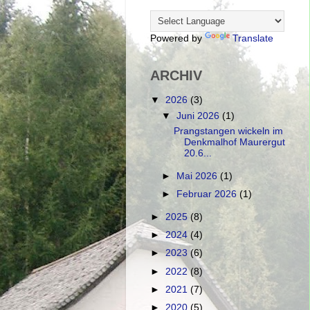
Powered by
Translate
ARCHIV
▼
2026
(3)
▼
Juni 2026
(1)
Prangstangen wickeln im
Denkmalhof Maurergut
20.6...
►
Mai 2026
(1)
►
Februar 2026
(1)
►
2025
(8)
►
2024
(4)
►
2023
(6)
►
2022
(8)
►
2021
(7)
►
2020
(5)