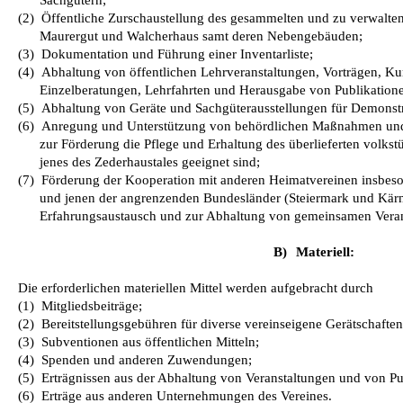
Sachgütern;
(2)
Öffentliche Zurschaustellung des gesammelten und zu verwalte
Maurergut und Walcherhaus samt deren Nebengebäuden;
(3)
Dokumentation und Führung einer Inventarliste;
(4)
Abhaltung von öffentlichen Lehrveranstaltungen, Vorträgen, K
Einzelberatungen, Lehrfahrten und Herausgabe von Publikation
(5)
Abhaltung von Geräte und Sachgüterausstellungen für Demonst
(6)
Anregung und Unterstützung von behördlichen Maßnahmen und
zur Förderung die Pflege und Erhaltung des überlieferten volks
jenes des Zederhaustales geeignet sind;
(7)
Förderung der Kooperation mit anderen Heimatvereinen insbes
und jenen der angrenzenden Bundesländer (Steiermark und Kä
Erfahrungsaustausch und zur Abhaltung von gemeinsamen Veran
B)
Materiell:
Die erforderlichen materiellen Mittel werden aufgebracht durch
(1)
Mitgliedsbeiträge;
(2)
Bereitstellungsgebühren für diverse vereinseigene Gerätschaften
(3)
Subventionen aus öffentlichen Mitteln;
(4)
Spenden und anderen Zuwendungen;
(5)
Erträgnissen aus der Abhaltung von Veranstaltungen und von Pu
(6)
Erträge aus anderen Unternehmungen des Vereines.