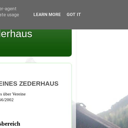
ser-agent
rate usage
LEARN MORE
GOT IT
derhaus
EINES ZEDERHAUS
 über Vereine
 66/2002
sbereich