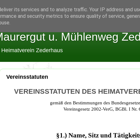
liver its services and to analyze traffic. Your IP address and u
rmance and security metrics to ensure quality of service, gene
buse.
aurergut u. Mühlenweg Ze
m Heimatverein Zederhaus
Vereinsstatuten
VEREINSSTATUTEN DES HEIMATVER
gemäß den Bestimmungen des Bundesgesetzes
Vereinsgesetz 2002-VerG, BGBl. I Nr.
§1.) Name, Sitz und Tätigkeit