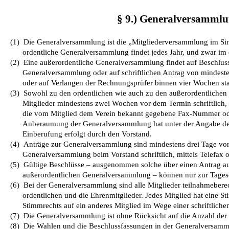
§ 9.) Generalversamml
(1)
Die Generalversammlung ist die „Mitgliederversammlung im Sin
ordentliche Generalversammlung findet jedes Jahr, und zwar im er
(2)
Eine außerordentliche Generalversammlung findet auf Beschluss
Generalversammlung oder auf schriftlichen Antrag von mindeste
oder auf Verlangen der Rechnungsprüfer binnen vier Wochen sta
(3)
Sowohl zu den ordentlichen wie auch zu den außerordentlichen
Mitglieder mindestens zwei Wochen vor dem Termin schriftlich, m
die vom Mitglied dem Verein bekannt gegebene Fax-Nummer ode
Anberaumung der Generalversammlung hat unter der Angabe der
Einberufung erfolgt durch den Vorstand.
(4)
Anträge zur Generalversammlung sind mindestens drei Tage vo
Generalversammlung beim Vorstand schriftlich, mittels Telefax o
(5)
Gültige Beschlüsse – ausgenommen solche über einen Antrag au
außerordentlichen Generalversammlung – können nur zur Tages
(6)
Bei der Generalversammlung sind alle Mitglieder teilnahmeberec
ordentlichen und die Ehrenmitglieder. Jedes Mitglied hat eine 
Stimmrechts auf ein anderes Mitglied im Wege einer schriftliche
(7)
Die Generalversammlung ist ohne Rücksicht auf die Anzahl der 
(8)
Die Wahlen und die Beschlussfassungen in der Generalversamml