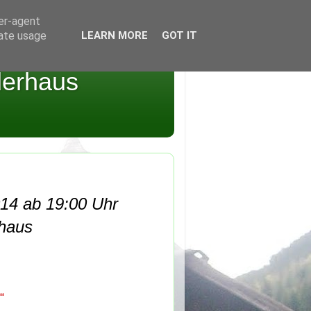
ser-agent
rate usage
LEARN MORE
GOT IT
derhaus
14 ab 19:00 Uhr
haus
“