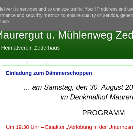
liver its services and to analyze traffic. Your IP address and u
rmance and security metrics to ensure quality of service, gene
buse.
aurergut u. Mühlenweg Ze
m Heimatverein Zederhaus
Einladung zum Dämmerschoppen
...
am Samstag, den 30. August 20
im Denkmalhof Maurer
PROGRAMM
Um 19:30 Uhr – Einakter „Verlobung in der Unterhosn