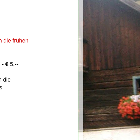
n die frühen
- € 5,--
n die
s