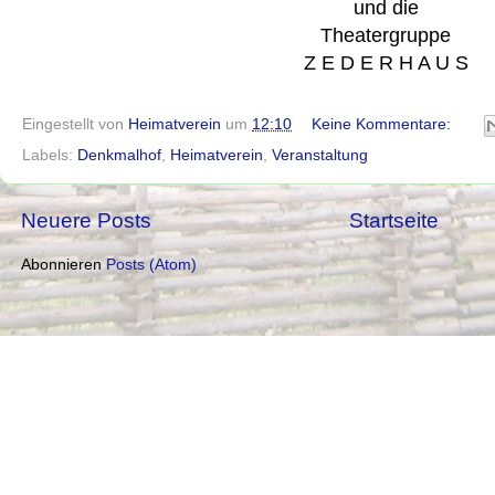
und die
Theatergruppe
Z E D E R H A U S
Eingestellt von
Heimatverein
um
12:10
Keine Kommentare:
Labels:
Denkmalhof
,
Heimatverein
,
Veranstaltung
Neuere Posts
Startseite
Abonnieren
Posts (Atom)