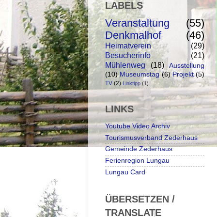
LABELS
Veranstaltung
(55)
Denkmalhof
(46)
Heimatverein
(29)
Besucherinfo
(21)
Mühlenweg
(18)
Ausstellung
(10)
Museumstag
(6)
Projekt
(5)
TV
(2)
Linktipp
(1)
LINKS
Youtube Video Archiv
Tourismusverband Zederhaus
Gemeinde Zederhaus
Ferienregion Lungau
Lungau Card
ÜBERSETZEN /
TRANSLATE