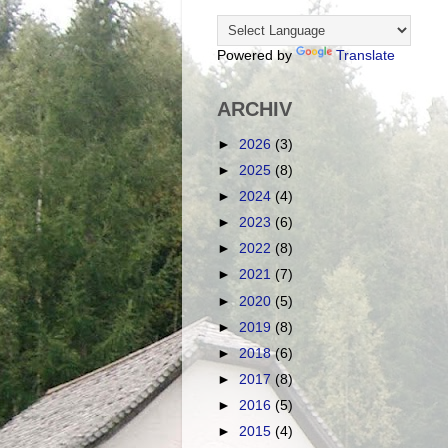
Powered by
Translate
ARCHIV
►
2026
(3)
►
2025
(8)
►
2024
(4)
►
2023
(6)
►
2022
(8)
►
2021
(7)
►
2020
(5)
►
2019
(8)
►
2018
(6)
►
2017
(8)
►
2016
(5)
►
2015
(4)