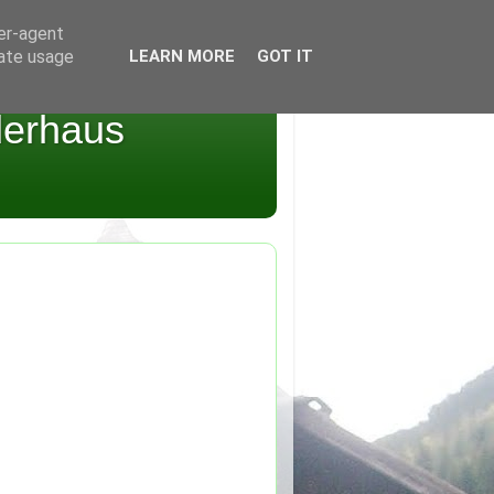
ser-agent
rate usage
LEARN MORE
GOT IT
derhaus