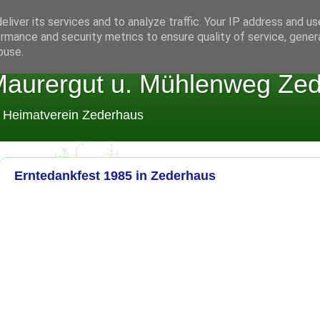
liver its services and to analyze traffic. Your IP address and u
rmance and security metrics to ensure quality of service, gene
buse.
aurergut u. Mühlenweg Ze
m Heimatverein Zederhaus
Erntedankfest 1985 in Zederhaus