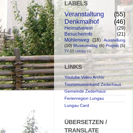
LABELS
Veranstaltung
(55)
Denkmalhof
(46)
Heimatverein
(29)
Besucherinfo
(21)
Mühlenweg
(18)
Ausstellung
(10)
Museumstag
(6)
Projekt
(5)
TV
(2)
Linktipp
(1)
LINKS
Youtube Video Archiv
Tourismusverband Zederhaus
Gemeinde Zederhaus
Ferienregion Lungau
Lungau Card
ÜBERSETZEN /
TRANSLATE