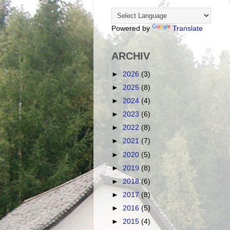
Powered by
Translate
ARCHIV
►
2026
(3)
►
2025
(8)
►
2024
(4)
►
2023
(6)
►
2022
(8)
►
2021
(7)
►
2020
(5)
►
2019
(8)
►
2018
(6)
►
2017
(8)
►
2016
(5)
►
2015
(4)