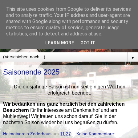
This site uses cookies from Google to deliver its services
Denkmalhof Maurergut u.
and to analyze traffic. Your IP address and user-agent are
shared with Google along with performance and security
Mühlenweg Zederhaus
metrics to ensure quality of service, generate usage
statistics, and to detect and address abuse.
Aktuelle Informationen vom Heimatverein Zederhaus
LEARN MORE
GOT IT
▼
Saisonende 2025
Die diesjährige Saison ist nun seit einigen Wochen
erfolgreich beendet.
Wir bedanken uns ganz herzlich bei den zahlreichen
Besuchern
für Ihr Interesse am Denkmalhof und am
Mühlenweg! Wir freuen uns schon darauf, Sie in der
nächsten Saison wieder bei uns begrüßen zu dürfen.
Heimatverein Zederhaus
um
11:27
Keine Kommentare: