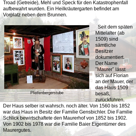
Troad (Getreide), Mehl und Speck für den Katastrophenfall
aufbewahrt wurden. Ein Heilkräutergarten befindet am
Vorplatz neben dem Brunnen.
Seit dem späten
Mittelalter (ab
1509) sind
sämtliche
Besitzer
dokumentiert.
Der Name
"Maurer" lässt
sich auf Florian
an der Mauer, der
das Haus 1509
Pfeifenbergerstube
besaß,
zurückführen.
Der Haus selber ist wahrsch. noch älter. Von 1560 bis 1852
war das Haus in Besitz der Familie Gensbichler. Die Familie
Schlick bewirtschaftete den Maurerhof von 1852 bis 1902.
Von 1902 bis 1978 war die Familie Baier Eigentümer des
Maurergutes.