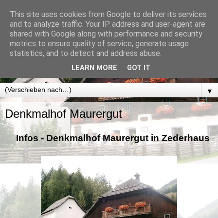
This site uses cookies from Google to deliver its services
Denkmalhof Maurergut u.
and to analyze traffic. Your IP address and user-agent are
shared with Google along with performance and security
Mühlenweg Zederhaus
metrics to ensure quality of service, generate usage
statistics, and to detect and address abuse.
Aktuelle Informationen vom Heimatverein Zederhaus
LEARN MORE
GOT IT
▼
Denkmalhof Maurergut
Infos - Denkmalhof Maurergut in Zederhaus