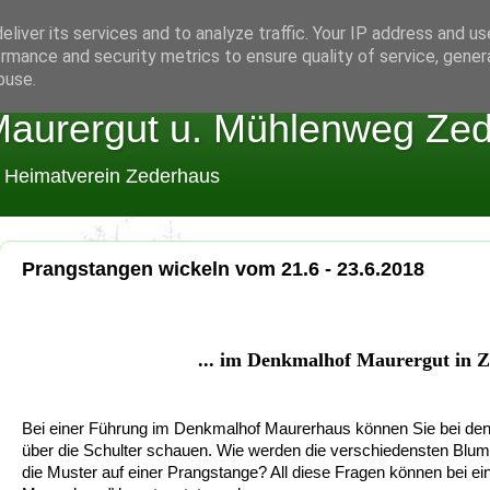
liver its services and to analyze traffic. Your IP address and u
rmance and security metrics to ensure quality of service, gene
buse.
aurergut u. Mühlenweg Ze
m Heimatverein Zederhaus
Prangstangen wickeln vom 21.6 - 23.6.2018
... im Denkmalhof Maurergut in 
Bei einer Führung im Denkmalhof Maurerhaus können Sie bei den 
über die Schulter schauen. Wie werden die verschiedensten Blu
die Muster auf einer Prangstange? All diese Fragen können bei e