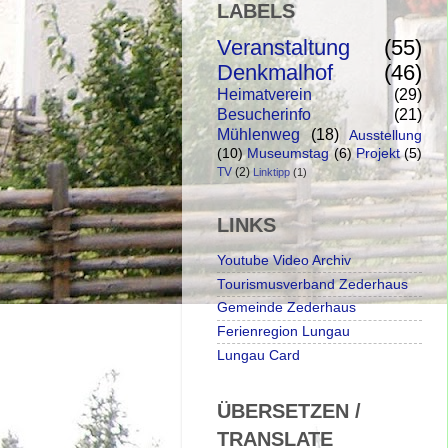
LABELS
Veranstaltung
(55)
Denkmalhof
(46)
Heimatverein
(29)
Besucherinfo
(21)
Mühlenweg
(18)
Ausstellung
(10)
Museumstag
(6)
Projekt
(5)
TV
(2)
Linktipp
(1)
LINKS
Youtube Video Archiv
Tourismusverband Zederhaus
Gemeinde Zederhaus
Ferienregion Lungau
Lungau Card
ÜBERSETZEN /
TRANSLATE