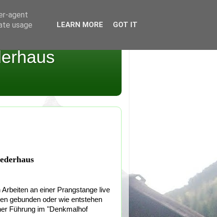
ser-agent
rate usage
LEARN MORE
GOT IT
derhaus
Zederhaus
Arbeiten an einer Prangstange live
men gebunden oder wie entstehen
iner Führung im "Denkmalhof